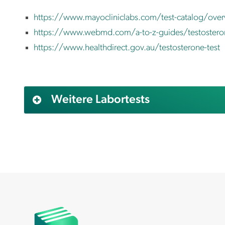
https://www.mayocliniclabs.com/test-catalog/ove
https://www.webmd.com/a-to-z-guides/testosteron
https://www.healthdirect.gov.au/testosterone-test
Weitere Labortests
AFP (Alpha Fetoprotein)
Alanin aminotransferase (ALAT)
Albumin
Aldosteron
Alkalische Phosphatase (AP)
Allergietest Blut (screning)
Amylase