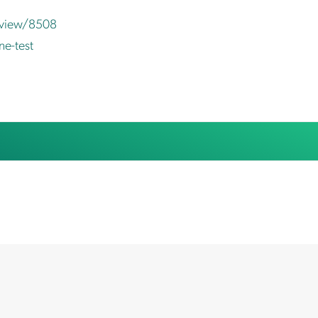
rview/8508
e-test