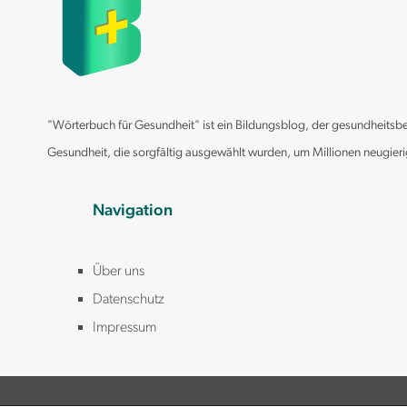
Androstendion
Anti Müller Hormon (AMH)
Antinukleäre Antikörper (ANA)
APOE (Apolipoprotein E)
Apolipoprotein B (apoB)
"Wörterbuch für Gesundheit" ist ein Bildungsblog, der gesundheitsbezo
APTT (Partielle Thromboplastinzeit)
Gesundheit, die sorgfältig ausgewählt wurden, um Millionen neugier
ASAT (Aspartat Aminotransferase, AAT, GOT)
ASO (anti-Streptolysin-O)
Navigation
Beta HCG
Bilirubin
Über uns
Blutgruppe (ABO, Rh)
Datenschutz
Borreliose Test (Lyme)
C Peptid
Impressum
CA 125 (Cancer-Antigen 125)
CA 15 3 (Cancer Antigen 15-3)