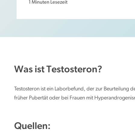
1 Minuten Lesezeit
g
e
n
Was ist Testosteron?
Testosteron ist ein Laborbefund, der zur Beurteilun
früher Pubertät oder bei Frauen mit Hyperandrogenis
Quellen: