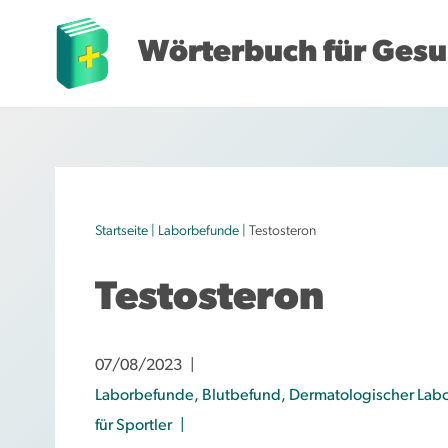
Wörterbuch für Gesu
Z
u
m
I
n
h
Startseite
|
Laborbefunde
|
Testosteron
a
l
Testosteron
t
s
p
07/08/2023
r
Laborbefunde
,
Blutbefund
,
Dermatologischer Lab
i
für Sportler
n