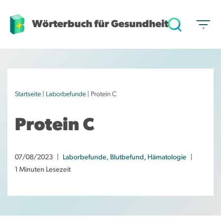
Wörterbuch für Gesundheit
Z
u
m
I
n
h
Startseite
|
Laborbefunde
|
Protein C
a
l
Protein C
t
s
p
07/08/2023
Laborbefunde
,
Blutbefund
,
Hämatologie
r
1 Minuten Lesezeit
i
n
g
e