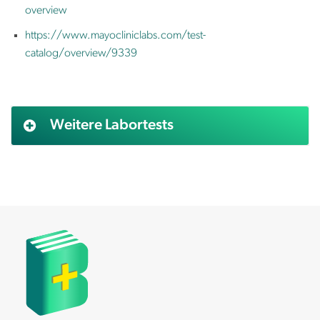
overview
https://www.mayocliniclabs.com/test-
catalog/overview/9339
Weitere Labortests
AFP (Alpha Fetoprotein)
Alanin aminotransferase (ALAT)
Albumin
Aldosteron
Alkalische Phosphatase (AP)
Allergietest Blut (screning)
Amylase
Androstendion
Anti Müller Hormon (AMH)
Antinukleäre Antikörper (ANA)