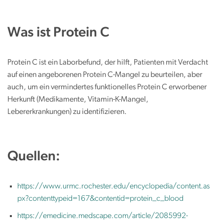
n
Was ist Protein C
Protein C ist ein Laborbefund, der hilft, Patienten mit Verdacht
auf einen angeborenen Protein C-Mangel zu beurteilen, aber
auch, um ein vermindertes funktionelles Protein C erworbener
Herkunft (Medikamente, Vitamin-K-Mangel,
Lebererkrankungen) zu identifizieren.
Quellen:
https://www.urmc.rochester.edu/encyclopedia/content.as
px?contenttypeid=167&contentid=protein_c_blood
https://emedicine.medscape.com/article/2085992-