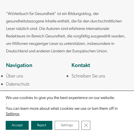
APOE (Apolipoprotein E)
Apolipoprotein B (apoB)
"Wörterbuch für Gesundheit" ist ein Bildungsblog, der
APTT (Partielle Thromboplastinzeit)
gesundheitsbezogene Inhalte enthält, die für den durchschnittlichen
ASAT (Aspartat Aminotransferase, AAT, GOT)
Leser nützlich sind. Die Autoren sind erfahrene internationale
ASO (anti-Streptolysin-O)
Redakteure im Bereich Gesundheit, die sorgfältig ausgewählt wurden,
Beta HCG
um Millionen neugieriger Leser zu unterstützen, insbesondere in
Bilirubin
Deutschland und anderen Ländern der Europäischen Union.
Blutgruppe (ABO, Rh)
Borreliose Test (Lyme)
Navigation
Kontakt
C Peptid
Über uns
Schreiben Sie uns
CA 125 (Cancer-Antigen 125)
Datenschutz
CA 15 3 (Cancer Antigen 15-3)
Impressum
CA 19 9 (Carbohydrate Antigen 19-9)
We use cookies to give you the best experience on our website.
Calcitonin
.
You can learn more about what cookies we use or turn them off in
Calcium
Settings
.
Candidose
@2021-2023 ALLE RECHTE VORBEHALTEN
Casein (Kasein) IgE
GDPR Cookie-Banner sc
Accept
Reject
Settings
CCP Antikörper (Anti CCP)