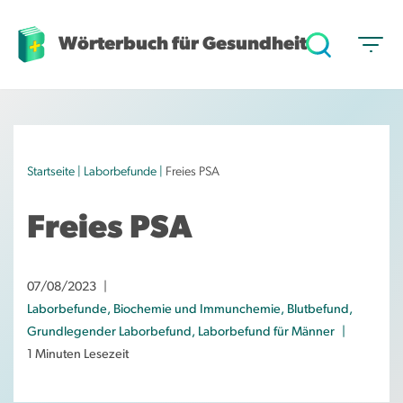
Wörterbuch für Gesundheit
Z
u
m
I
n
h
Startseite
|
Laborbefunde
|
Freies PSA
a
l
Freies PSA
t
s
p
07/08/2023
r
Laborbefunde
,
Biochemie und Immunchemie
,
Blutbefund
,
i
Grundlegender Laborbefund
,
Laborbefund für Männer
n
1 Minuten Lesezeit
g
e