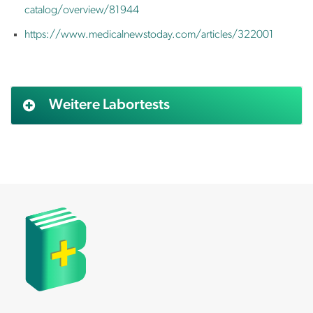
catalog/overview/81944
https://www.medicalnewstoday.com/articles/322001
Weitere Labortests
AFP (Alpha Fetoprotein)
Alanin aminotransferase (ALAT)
Albumin
Aldosteron
Alkalische Phosphatase (AP)
Allergietest Blut (screning)
Alpha Amylase (IgE)
Amylase
Androstendion
Anti Müller Hormon (AMH)
Antinukleäre Antikörper (ANA)