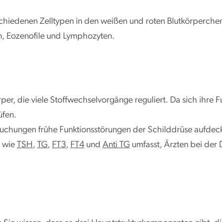
hiedenen Zelltypen in den weißen und roten Blutkörperchen,
n, Eozenofile und Lymphozyten.
er, die viele Stoffwechselvorgänge reguliert. Da sich ihre Fu
üfen.
uchungen frühe Funktionsstörungen der Schilddrüse aufdeck
e wie
TSH
,
TG
,
FT3
,
FT4
und
Anti TG
umfasst, Ärzten bei de