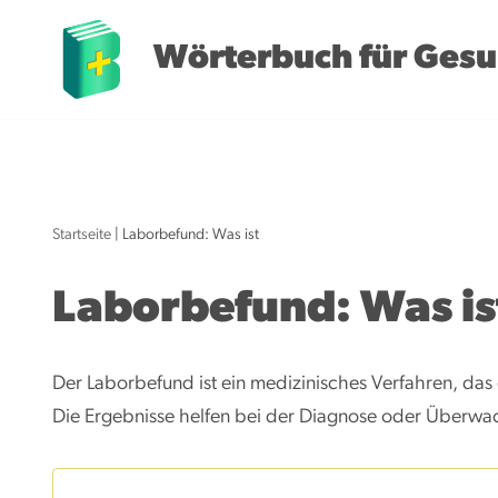
Wörterbuch für Gesu
Z
u
m
I
n
h
Startseite
|
Laborbefund: Was ist
a
l
Laborbefund: Was is
t
s
Der Laborbefund ist ein medizinisches Verfahren, das
p
Die Ergebnisse helfen bei der Diagnose oder Überw
r
i
n