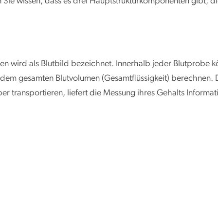
Sie wissen, dass es drei Hauptstrukturkomponenten gibt, die
n wird als Blutbild bezeichnet. Innerhalb jeder Blutprobe 
dem gesamten Blutvolumen (Gesamtflüssigkeit) berechnen. Di
er transportieren, liefert die Messung ihres Gehalts Infor