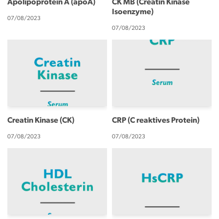
Apolipoprotein A (apoA)
CK MB (Creatin Kinase
n
Isoenzyme)
07/08/2023
07/08/2023
Creatin Kinase (CK)
CRP (C reaktives Protein)
07/08/2023
07/08/2023