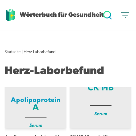
Wörterbuch für Gesundheit
Z
u
m
I
n
Startseite
|
Herz-Laborbefund
h
a
Herz-Laborbefund
l
t
s
p
r
i
n
g
e