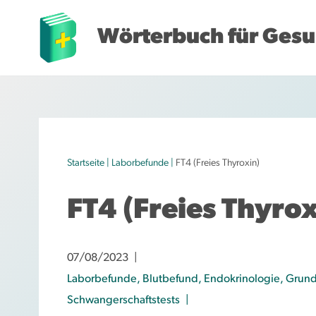
Wörterbuch für Gesu
Z
u
m
I
n
h
Startseite
|
Laborbefunde
|
FT4 (Freies Thyroxin)
a
l
FT4 (Freies Thyrox
t
s
p
07/08/2023
r
Laborbefunde
,
Blutbefund
,
Endokrinologie
,
Grund
i
Schwangerschaftstests
n