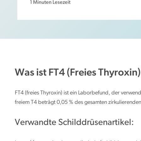
1 Minuten Lesezeit
g
e
n
Was ist FT4 (Freies Thyroxin)
FT4 (freies Thyroxin) ist ein Laborbefund, der verwend
freiem T4 beträgt 0,05 % des gesamten zirkulierende
Verwandte Schilddrüsenartikel: