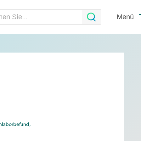
Menü
nlaborbefund
,