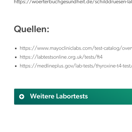
https://woerterbuchgesundheit.de/schilddruesen-l
Quellen:
https://www.mayocliniclabs.com/test-catalog/overv
https://labtestsonline.org.uk/tests/ft4
https://medlineplus.gov/lab-tests/thyroxine-t4-test
Weitere Labortests
AFP (Alpha Fetoprotein)
Alanin aminotransferase (ALAT)
Albumin