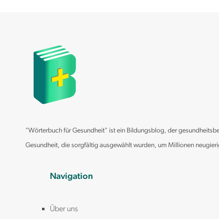
Aldosteron
Alkalische Phosphatase (AP)
Allergietest Blut (screning)
Alpha Amylase (IgE)
Amylase
Androstendion
Anti Müller Hormon (AMH)
Anti TG
Anti TPO
"Wörterbuch für Gesundheit" ist ein Bildungsblog, der gesundheitsbezo
Antinukleäre Antikörper (ANA)
Gesundheit, die sorgfältig ausgewählt wurden, um Millionen neugier
APOE (Apolipoprotein E)
Apolipoprotein B (apoB)
Navigation
APTT (Partielle Thromboplastinzeit)
ASAT (Aspartat Aminotransferase, AAT, GOT)
Über uns
ASO (anti-Streptolysin-O)